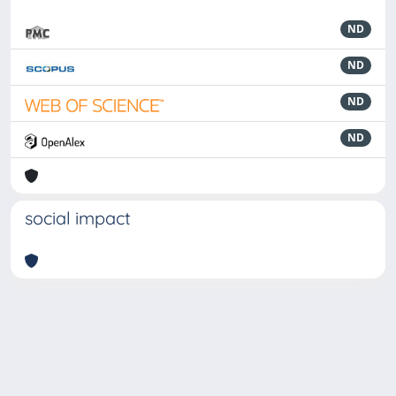
ND
ND
ND
ND
social impact