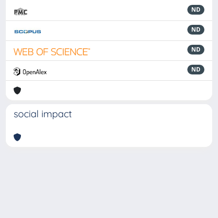
ND
ND
ND
ND
social impact