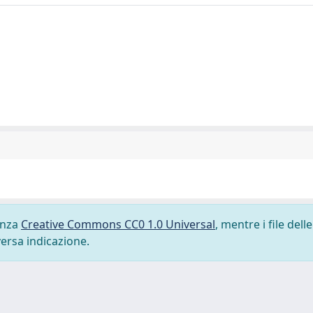
cenza
Creative Commons CC0 1.0 Universal
, mentre i file delle
versa indicazione.