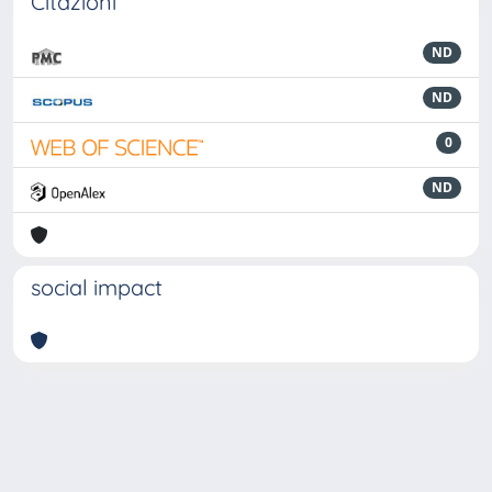
Citazioni
ND
ND
0
ND
social impact