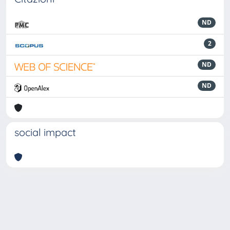
ND
2
ND
ND
social impact