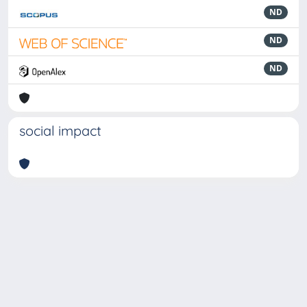
ND
ND
ND
social impact
Powered by
IRIS
-
about IRIS
-
Utilizzo dei cookie
-
Privacy
Copyright © 2026