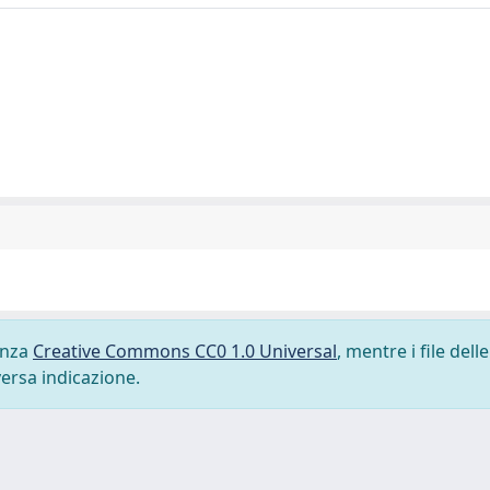
cenza
Creative Commons CC0 1.0 Universal
, mentre i file delle
versa indicazione.