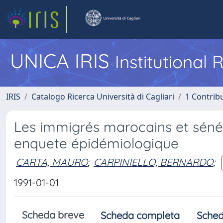
UNICA IRIS
Institutional
IRIS
Catalogo Ricerca Università di Cagliari
1 Contribu
Les immigrés marocains et sénég
enquete épidémiologique
CARTA, MAURO
;
CARPINIELLO, BERNARDO
;
1991-01-01
Scheda breve
Scheda completa
Sched