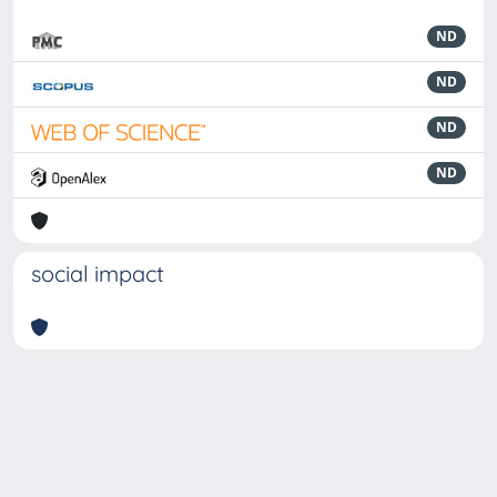
ND
ND
ND
ND
social impact