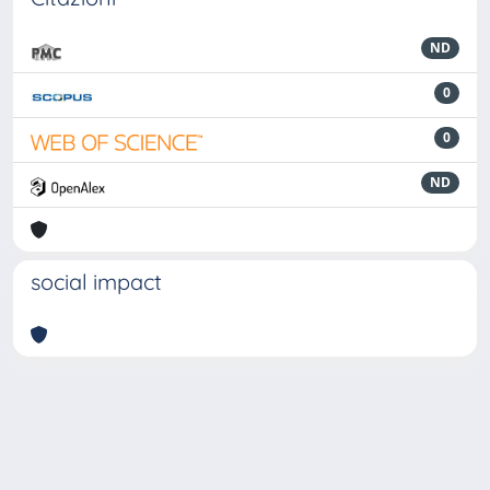
ND
0
0
ND
social impact