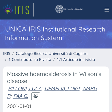
UNICA IRIS
Institutional Research
Information System
IRIS
Catalogo Ricerca Università di Cagliari
1 Contributo su Rivista
1.1 Articolo in rivista
Massive haemosiderosis in Wilson’s
disease
PILLONI, LUCA
;
DEMELIA, LUIGI
;
AMBU
R
;
FAA G.
2001-01-01