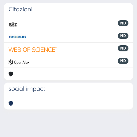
Citazioni
ND
ND
ND
ND
social impact