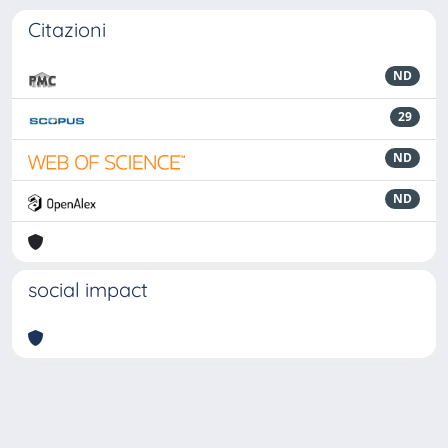
Citazioni
ND
29
ND
ND
social impact