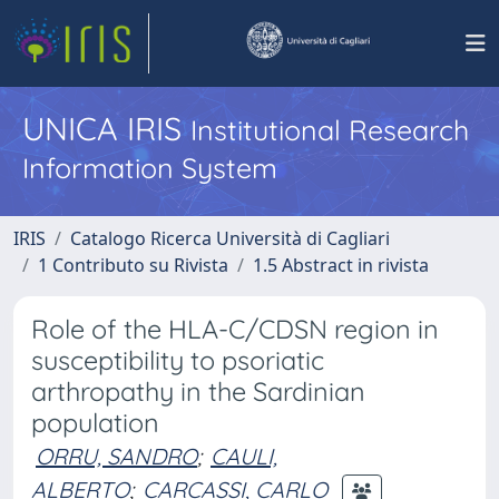
UNICA IRIS
Institutional Research
Information System
IRIS
Catalogo Ricerca Università di Cagliari
1 Contributo su Rivista
1.5 Abstract in rivista
Role of the HLA-C/CDSN region in
susceptibility to psoriatic
arthropathy in the Sardinian
population
ORRU, SANDRO
;
CAULI,
ALBERTO
;
CARCASSI, CARLO