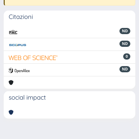
Citazioni
ND
ND
0
ND
social impact