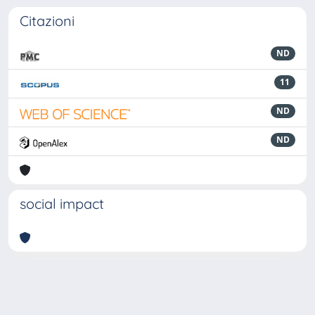
Citazioni
ND
11
ND
ND
social impact