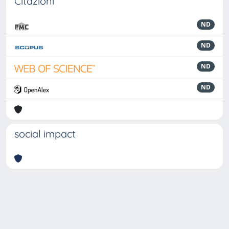
Citazioni
ND
ND
ND
ND
social impact