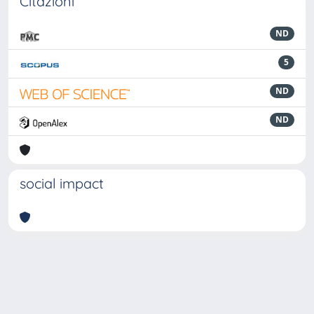
Citazioni
ND
5
ND
ND
social impact