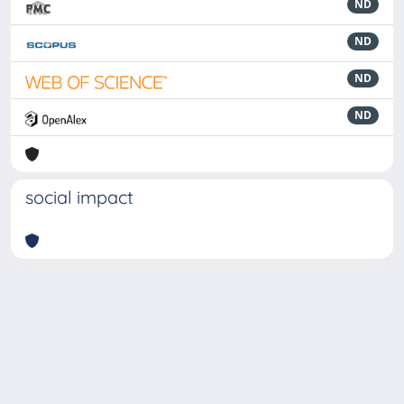
ND
ND
ND
ND
social impact
Powered by
IRIS
-
about IRIS
-