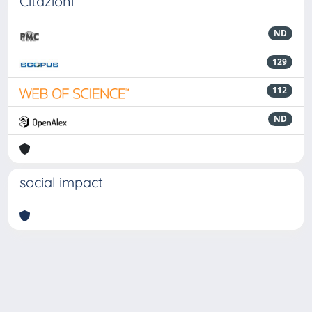
Citazioni
ND
129
112
ND
social impact