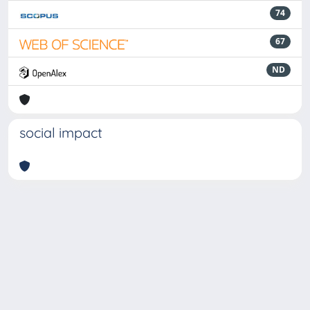
74
67
ND
social impact
Powered by
IRIS
-
about IRIS
-
Utilizzo dei cookie
-
Privacy
Copyright © 2026