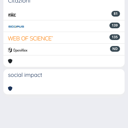
Citazioni
81
139
135
ND
social impact