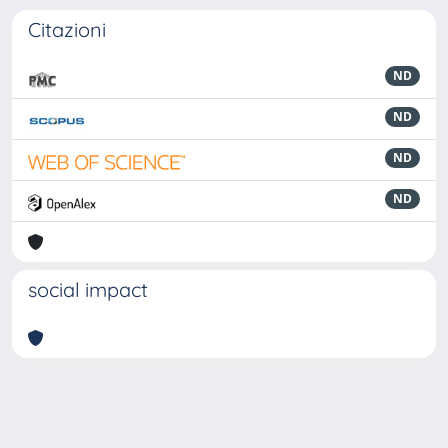
Citazioni
ND
ND
ND
ND
social impact