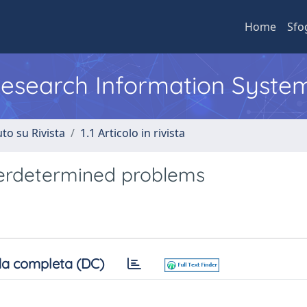
Home
Sfo
 Research Information Syste
to su Rivista
1.1 Articolo in rivista
erdetermined problems
a completa (DC)