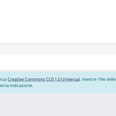
cenza
Creative Commons CC0 1.0 Universal
, mentre i file delle
versa indicazione.