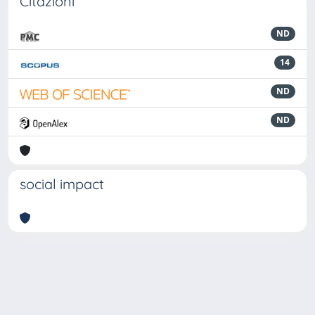
Citazioni
ND
14
ND
ND
social impact