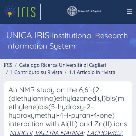
UNICA IRIS
Institutional Research
Information System
IRIS
Catalogo Ricerca Università di Cagliari
1 Contributo su Rivista
1.1 Articolo in rivista
An NMR study on the 6,6'-(2-
(diethylamino)ethylazanediyl)bis(m
ethylene)bis(5-hydroxy-2-
hydroxymethyl-4H-pyran-4-one)
interaction with Al(III) and Zn(II) ions
NURCHI, VALERIA MARINA
;
LACHOWICZ,