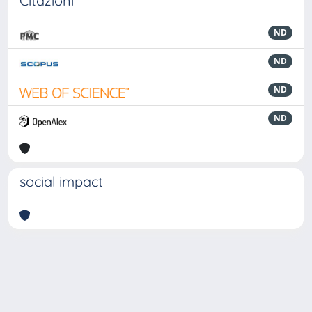
Citazioni
ND
ND
ND
ND
social impact