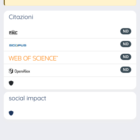
Citazioni
ND
ND
ND
ND
social impact