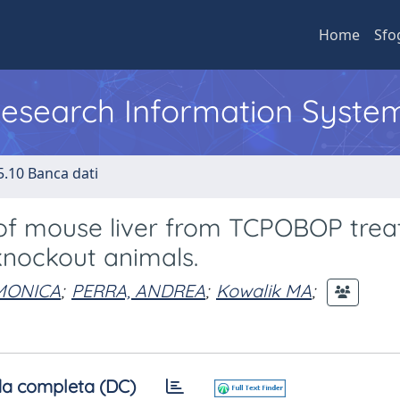
Home
Sfo
 Research Information Syste
5.10 Banca dati
y of mouse liver from TCPOBOP trea
knockout animals.
 MONICA
;
PERRA, ANDREA
;
Kowalik MA
;
a completa (DC)