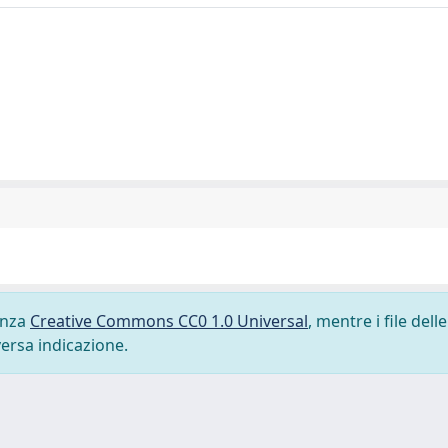
cenza
Creative Commons CC0 1.0 Universal
, mentre i file delle
versa indicazione.