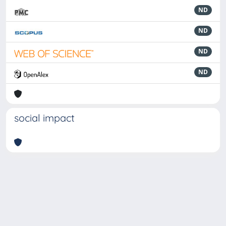
ND
ND
ND
ND
social impact