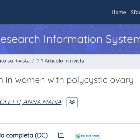
Home
Sfo
 Research Information Syste
to su Rivista
1.1 Articolo in rivista
n in women with polycystic ovary
OLETTI, ANNA MARIA
;
a completa (DC)