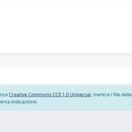
cenza
Creative Commons CC0 1.0 Universal
, mentre i file delle
versa indicazione.