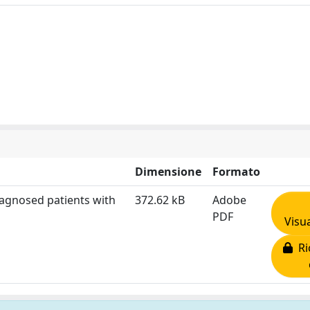
Dimensione
Formato
diagnosed patients with
372.62 kB
Adobe
PDF
Visua
Ric