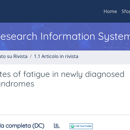
Home
Sfo
 Research Information Syste
to su Rivista
1.1 Articolo in rivista
tes of fatigue in newly diagnosed
syndromes
a completa (DC)