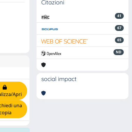
Citazioni
41
67
65
ND
social impact
lizza/Apri
hiedi una
copia