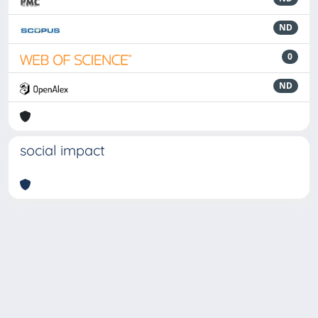
ND
0
ND
social impact
Powered by
IRIS
-
about IRIS
-