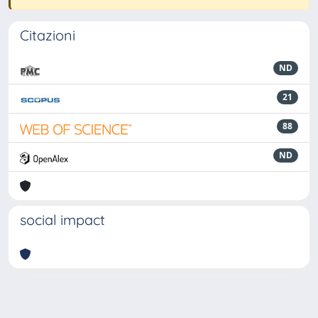
Citazioni
ND
21
88
ND
social impact