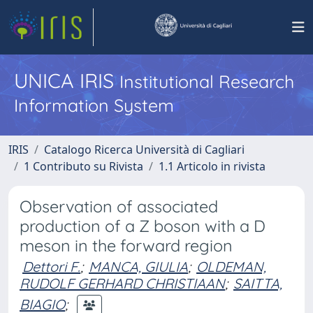
UNICA IRIS
Institutional Research
Information System
IRIS
Catalogo Ricerca Università di Cagliari
1 Contributo su Rivista
1.1 Articolo in rivista
Observation of associated
production of a Z boson with a D
meson in the forward region
Dettori F.
;
MANCA, GIULIA
;
OLDEMAN,
RUDOLF GERHARD CHRISTIAAN
;
SAITTA,
BIAGIO
;