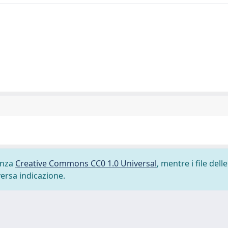
cenza
Creative Commons CC0 1.0 Universal
, mentre i file delle
versa indicazione.