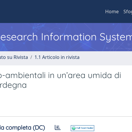
Home
Sfo
 Research Information Syste
to su Rivista
1.1 Articolo in rivista
co-ambientali in un’area umida di
ardegna
a completa (DC)