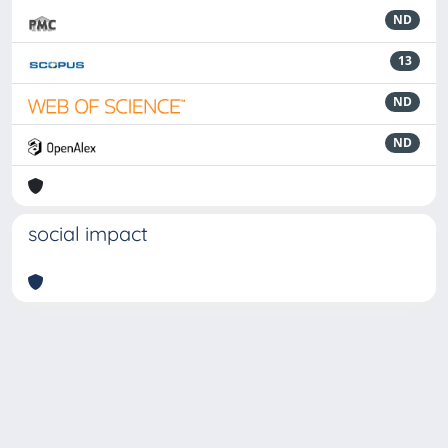
ND
13
ND
ND
social impact