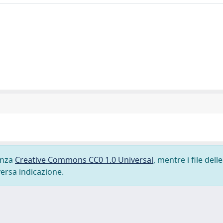
cenza
Creative Commons CC0 1.0 Universal
, mentre i file delle
versa indicazione.