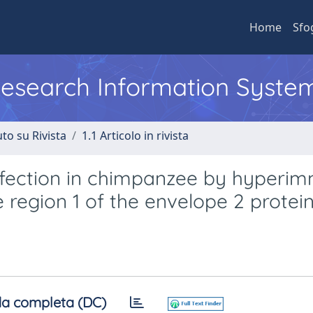
Home
Sfo
 Research Information Syste
to su Rivista
1.1 Articolo in rivista
 infection in chimpanzee by hyperi
 region 1 of the envelope 2 protei
a completa (DC)