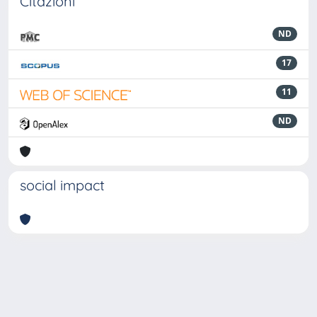
Citazioni
ND
17
11
ND
social impact