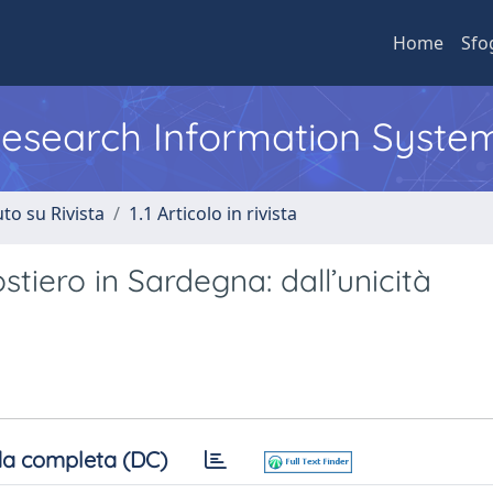
Home
Sfo
 Research Information Syste
to su Rivista
1.1 Articolo in rivista
tiero in Sardegna: dall’unicità
a completa (DC)