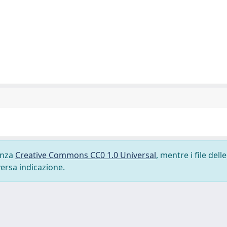
cenza
Creative Commons CC0 1.0 Universal
, mentre i file delle
versa indicazione.