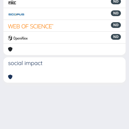
ND
ND
ND
ND
social impact
Powered by
IRIS
-
about IRIS
-