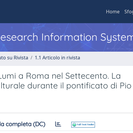
Home
Sfo
 Research Information Syste
to su Rivista
1.1 Articolo in rivista
i Lumi a Roma nel Settecento. La
turale durante il pontificato di Pio
a completa (DC)