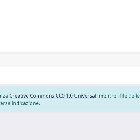
cenza
Creative Commons CC0 1.0 Universal
, mentre i file delle
versa indicazione.