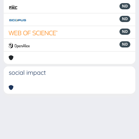
ND
ND
ND
ND
social impact