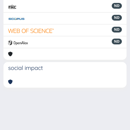
ND
ND
ND
ND
social impact