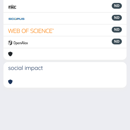
ND
ND
ND
ND
social impact