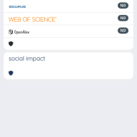
ND
ND
ND
social impact
Powered by
IRIS
-
about IRIS
-
Utilizzo dei cookie
-
Privacy
Copyright © 2026