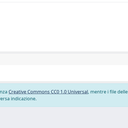
cenza
Creative Commons CC0 1.0 Universal
, mentre i file delle
versa indicazione.