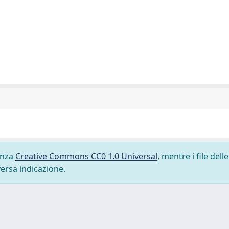
cenza
Creative Commons CC0 1.0 Universal
, mentre i file delle
versa indicazione.