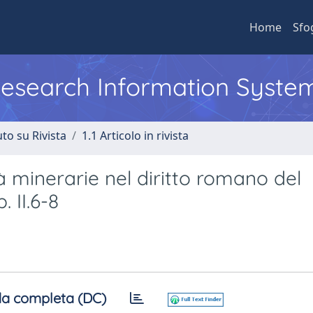
Home
Sfo
 Research Information Syste
to su Rivista
1.1 Articolo in rivista
à minerarie nel diritto romano del
 II.6-8
a completa (DC)