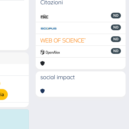
Citazioni
ND
ND
ND
ND
social impact
ia