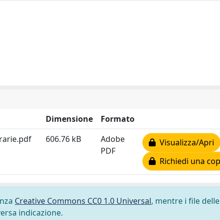
Dimensione
Formato
arie.pdf
606.76 kB
Adobe
Visualizza/Apri
PDF
Richiedi una cop
cenza
Creative Commons CC0 1.0 Universal
, mentre i file delle
versa indicazione.