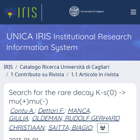
UNICA IRIS
Institutional Research
Information System
IRIS
Catalogo Ricerca Università di Cagliari
1 Contributo su Rivista
1.1 Articolo in rivista
Search for the rare decay K-s(0) ->
mu(+)mu(-)
Contu A.
;
Dettori F.
;
MANCA,
GIULIA
;
OLDEMAN, RUDOLF GERHARD
CHRISTIAAN
;
SAITTA, BIAGIO
;