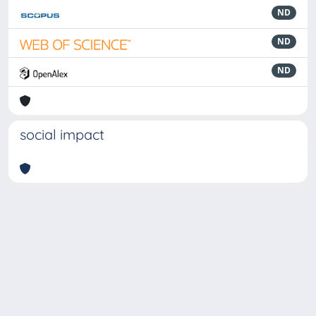
ND
ND
ND
social impact
Powered by
IRIS
-
about IRIS
-
Utilizzo dei cookie
-
Privacy
Copyright © 2026