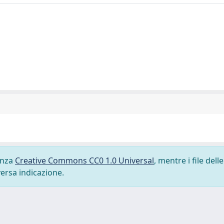
cenza
Creative Commons CC0 1.0 Universal
, mentre i file delle
versa indicazione.