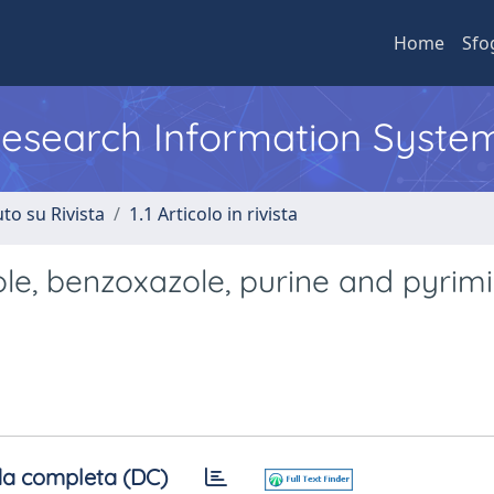
Home
Sfo
 Research Information Syste
to su Rivista
1.1 Articolo in rivista
ole, benzoxazole, purine and pyrim
a completa (DC)