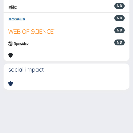
ND
ND
ND
ND
social impact